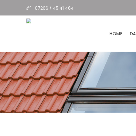
07266 / 45 41 464
HOME
DA