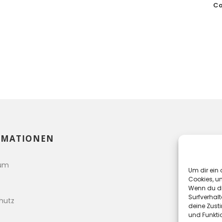
Co
RMATIONEN
sum
Um dir ein 
Cookies, u
Wenn du di
Surfverhalt
hutz
deine Zust
und Funkti